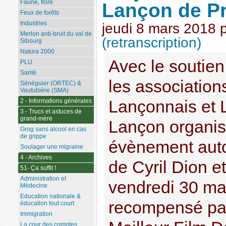
Faune, flore
Lançon de P
Feux de forêts
Industries
jeudi 8 mars 2018
Merlon anti-bruit du val de
(retranscription)
Sibourg
Natura 2000
Avec le soutien
PLU
Santé
les associatio
Sénéguier (ORTEC) &
Vautubière (SMA)
Lançonnais et 
2 - Informations générales
3 - Trucs et astuces de
grand-mère
Lançon organis
Grog sans alcool en cas
de grippe
évènement auto
Soulager une migraine
4 - Archives
de Cyril Dion e
51- Ça suffit !
Administration et
vendredi 30 mar
Médecine
Education nationale &
recompensé par
éducation tout court
Immigration
La cour des comptes