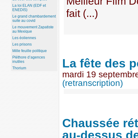
Meilleur Film 
La loi ELAN (EDF et
fait (...)
ENEDIS)
Le grand chambardement
suite au covid
Le mouvement Zapatiste
au Mexique
Les éoliennes
Les prisons
Mille feuille politique
Pléthore d’agences
La fête des 
inutiles
Thorium
mardi 19 septembr
(retranscription)
Chaussée rét
au-dessus de