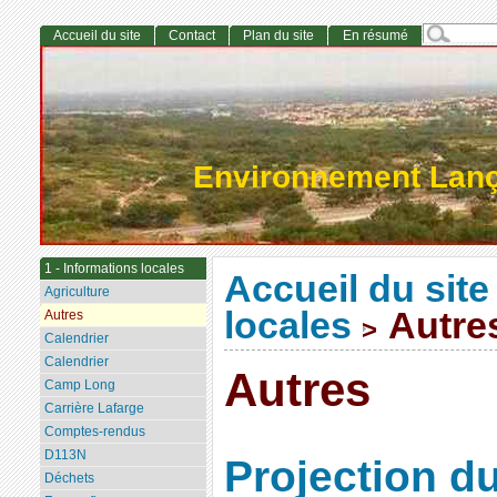
Accueil du site
Contact
Plan du site
En résumé
Environnement Lan
1 - Informations locales
Accueil du site
Agriculture
locales
Autre
Autres
>
Calendrier
Calendrier
Autres
Camp Long
Carrière Lafarge
Comptes-rendus
D113N
Projection d
Déchets