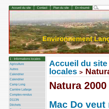
Accueil du site
Contact
Plan du site
En résumé
Environnement Lan
1 - Informations locales
Accueil du site
Agriculture
locales
Natur
Autres
>
Calendrier
Calendrier
Natura 2000
Camp Long
Carrière Lafarge
Comptes-rendus
D113N
Mac Do veut 
Déchets