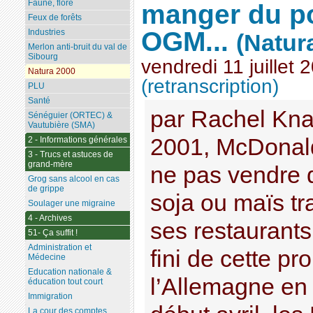
Faune, flore
manger du po
Feux de forêts
OGM...
Industries
(Natur
Merlon anti-bruit du val de
Sibourg
vendredi 11 juillet 
Natura 2000
(retranscription)
PLU
Santé
par Rachel Kna
Sénéguier (ORTEC) &
Vautubière (SMA)
2001, McDonald
2 - Informations générales
3 - Trucs et astuces de
grand-mère
ne pas vendre d
Grog sans alcool en cas
de grippe
soja ou maïs t
Soulager une migraine
4 - Archives
ses restaurant
51- Ça suffit !
Administration et
fini de cette p
Médecine
Education nationale &
l’Allemagne en 
éducation tout court
Immigration
La cour des comptes