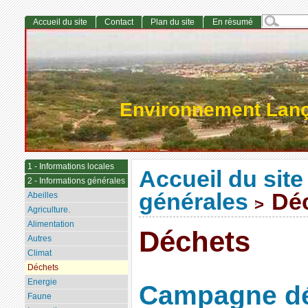
Accueil du site
Contact
Plan du site
En résumé
Environnement Lan
1 - Informations locales
Accueil du site
2 - Informations générales
générales
Déc
Abeilles
>
Agriculture.
Alimentation
Déchets
Autres
Climat
Déchets
Energie
Campagne d
Faune