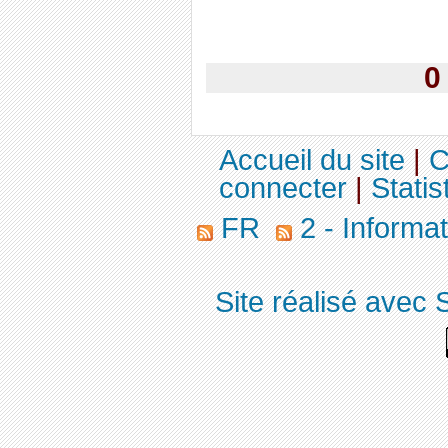
0
Accueil du site
|
C
connecter
|
Statis
FR
2 - Informa
Site réalisé avec 