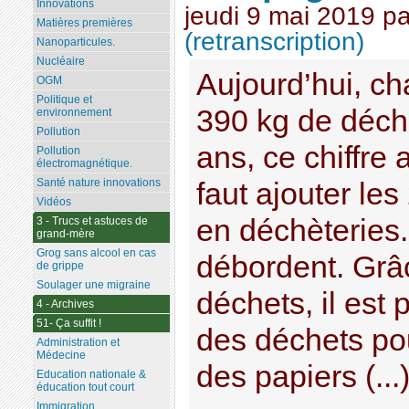
Innovations
jeudi 9 mai 2019
p
Matières premières
(retranscription)
Nanoparticules.
Nucléaire
Aujourd’hui, ch
OGM
Politique et
390 kg de déch
environnement
Pollution
ans, ce chiffre a
Pollution
électromagnétique.
Santé nature innovations
faut ajouter le
Vidéos
en déchèteries.
3 - Trucs et astuces de
grand-mère
Grog sans alcool en cas
débordent. Grâ
de grippe
Soulager une migraine
déchets, il est 
4 - Archives
51- Ça suffit !
des déchets pou
Administration et
Médecine
des papiers (...
Education nationale &
éducation tout court
Immigration