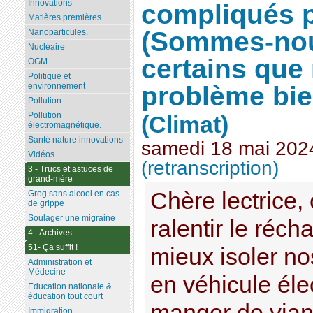
Innovations
compliqués p
Matières premières
(Sommes-no
Nanoparticules.
Nucléaire
certains que
OGM
Politique et
problème bie
environnement
Pollution
Pollution
(Climat)
électromagnétique.
Santé nature innovations
samedi 18 mai 202
Vidéos
(retranscription)
3 - Trucs et astuces de
grand-mère
Chère lectrice, 
Grog sans alcool en cas
de grippe
Soulager une migraine
ralentir le récha
4 - Archives
51- Ça suffit !
mieux isoler no
Administration et
Médecine
en véhicule éle
Education nationale &
éducation tout court
manger de viand
Immigration