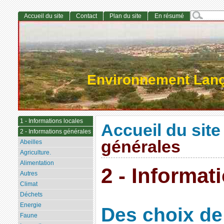
Accueil du site
Contact
Plan du site
En résumé
Environnement Lan
1 - Informations locales
Accueil du site
2 - Informations générales
générales
Abeilles
Agriculture.
Alimentation
2 - Informat
Autres
Climat
Déchets
Energie
Des choix de
Faune