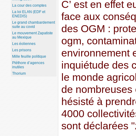
C’ est en effet e
La cour des comptes
La loi ELAN (EDF et
face aux consé
ENEDIS)
Le grand chambardement
des OGM : protec
suite au covid
Le mouvement Zapatiste
ogm, contaminat
au Mexique
Les éoliennes
environnement et
Les prisons
Mille feuille politique
inquiétude des c
Pléthore d’agences
inutiles
Thorium
le monde agricol
de nombreuses co
hésisté à prendr
4000 collectivi
sont déclarées "