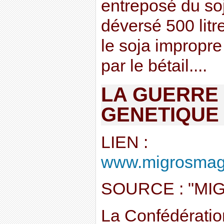
entreposé du so
déversé 500 litr
le soja impropr
par le bétail....
LA GUERRE 
GENETIQUE 
LIEN :
www.migrosmagaz
SOURCE : "MI
La Confédératio