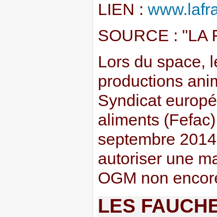
LIEN :
www.lafra
SOURCE : "LA
Lors du space, l
productions ani
Syndicat europé
aliments (Fefac)
septembre 2014
autoriser une ma
OGM non encore a
LES FAUCH