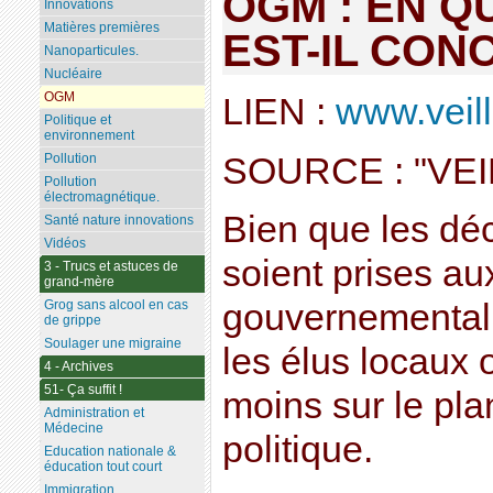
OGM : EN Q
Innovations
Matières premières
EST-IL CON
Nanoparticules.
Nucléaire
OGM
LIEN :
www.veill
Politique et
environnement
SOURCE : "VEI
Pollution
Pollution
électromagnétique.
Bien que les dé
Santé nature innovations
Vidéos
soient prises au
3 - Trucs et astuces de
grand-mère
Grog sans alcool en cas
gouvernemental
de grippe
Soulager une migraine
les élus locaux o
4 - Archives
51- Ça suffit !
moins sur le pla
Administration et
Médecine
politique.
Education nationale &
éducation tout court
Immigration