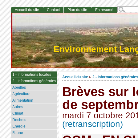
Accueil du site
Contact
Plan du site
En résumé
Environnement Lan
1 - Informations locales
Accueil du site
2 - Informations générale
>
2 - Informations générales
Brèves sur 
Abeilles
Agriculture.
de septembr
Alimentation
Autres
mardi 7 octobre 20
Climat
Déchets
(retranscription)
Energie
Faune