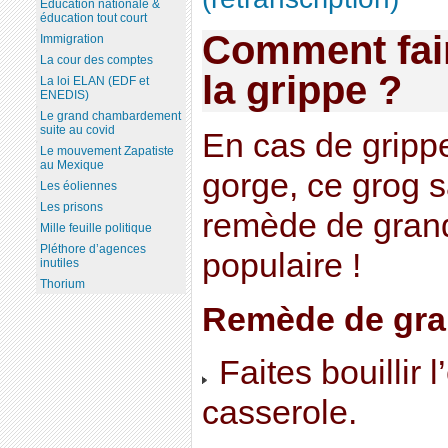
Education nationale &
éducation tout court
Comment fair
Immigration
La cour des comptes
la grippe ?
La loi ELAN (EDF et
ENEDIS)
Le grand chambardement
suite au covid
En cas de gripp
Le mouvement Zapatiste
au Mexique
gorge, ce grog s
Les éoliennes
Les prisons
remède de gran
Mille feuille politique
Pléthore d’agences
populaire !
inutiles
Thorium
Remède de gra
Faites bouillir 
casserole.