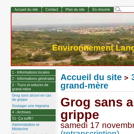
Accueil du site
Contact
Plan du site
En résumé
Environnement Lan
1 - Informations locales
Accueil du site
>
2 - Informations générales
grand-mère
3 - Trucs et astuces de
grand-mère
Grog sans alcool en cas
Grog sans a
de grippe
Soulager une migraine
grippe
4 - Archives
51- Ça suffit !
samedi 17 novemb
Administration et
Médecine
(retranscription)