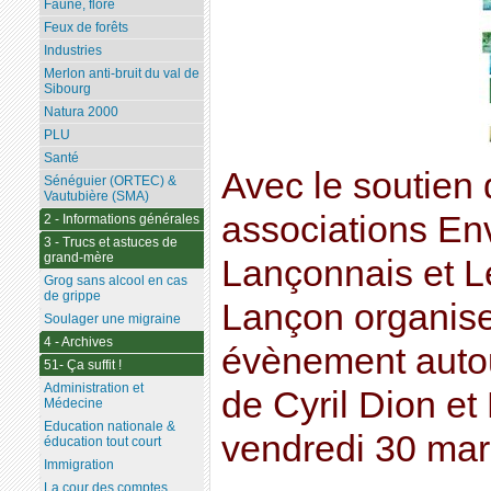
Faune, flore
Feux de forêts
Industries
Merlon anti-bruit du val de
Sibourg
Natura 2000
PLU
Santé
Avec le soutien 
Sénéguier (ORTEC) &
Vautubière (SMA)
associations En
2 - Informations générales
3 - Trucs et astuces de
grand-mère
Lançonnais et L
Grog sans alcool en cas
de grippe
Lançon organise
Soulager une migraine
4 - Archives
évènement autou
51- Ça suffit !
Administration et
de Cyril Dion et
Médecine
Education nationale &
vendredi 30 mar
éducation tout court
Immigration
La cour des comptes