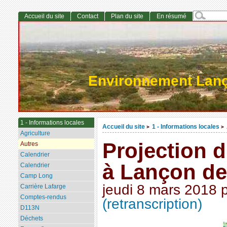
Accueil du site
Contact
Plan du site
En résumé
Environnement Lan
1 - Informations locales
Accueil du site
1 - Informations locales
>
>
Agriculture
Projection 
Autres
Calendrier
à Lançon de
Calendrier
Camp Long
jeudi 8 mars 2018
Carrière Lafarge
Comptes-rendus
(retranscription)
D113N
Déchets