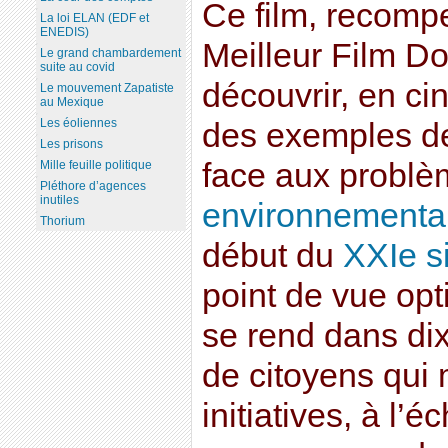
Ce film, recomp
La loi ELAN (EDF et
ENEDIS)
Meilleur Film Do
Le grand chambardement
suite au covid
découvrir, en ci
Le mouvement Zapatiste
au Mexique
Les éoliennes
des exemples d
Les prisons
face aux probl
Mille feuille politique
Pléthore d’agences
inutiles
environnementa
Thorium
début du
XXIe s
point de vue opti
se rend dans dix
de citoyens qui
initiatives, à l’é