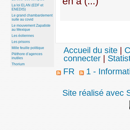
en a (...)
La loi ELAN (EDF et
ENEDIS)
Le grand chambardement
suite au covid
Le mouvement Zapatiste
au Mexique
Les éoliennes
Les prisons
Accueil du site
|
C
Mille feuille politique
Pléthore d’agences
connecter
|
Statis
inutiles
Thorium
FR
1 - Informat
Site réalisé avec 