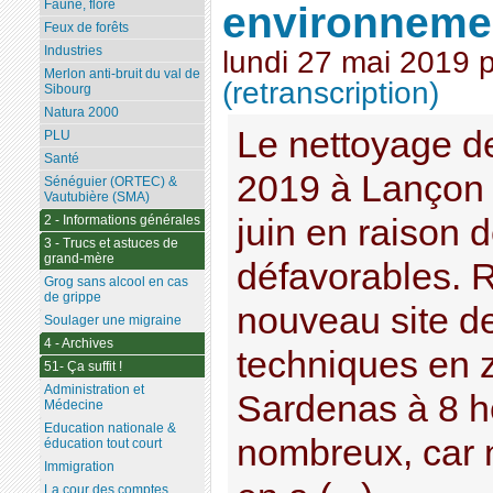
Faune, flore
environneme
Feux de forêts
Industries
lundi 27 mai 2019
Merlon anti-bruit du val de
(retranscription)
Sibourg
Natura 2000
Le nettoyage de
PLU
Santé
2019 à Lançon 
Sénéguier (ORTEC) &
Vautubière (SMA)
juin en raison 
2 - Informations générales
3 - Trucs et astuces de
grand-mère
défavorables. 
Grog sans alcool en cas
de grippe
nouveau site d
Soulager une migraine
4 - Archives
techniques en z
51- Ça suffit !
Administration et
Sardenas à 8 h
Médecine
Education nationale &
nombreux, car 
éducation tout court
Immigration
La cour des comptes