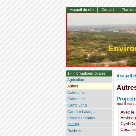
Accueil du site
Contact
Plan du 
Envir
1 - Informations locales
Accueil d
Agriculture
Autre
Autres
Calendrier
Project
Calendrier
jeudi 8 mars
Camp Long
Carrière Lafarge
Avec le
Amis du
Comptes-rendus
Cyril D
D113N
César du
Déchets