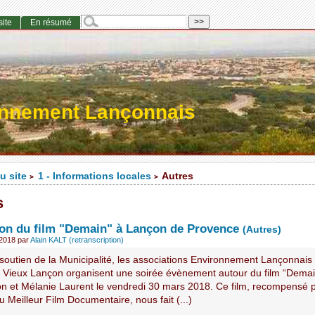
site
En résumé
onnement Lançonnais
u site
1 - Informations locales
Autres
>
>
s
ion du film "Demain" à Lançon de Provence
(Autres)
 2018
par
Alain KALT (retranscription)
 soutien de la Municipalité, les associations Environnement Lançonnais
 Vieux Lançon organisent une soirée évènement autour du film “Demai
ion et Mélanie Laurent le vendredi 30 mars 2018. Ce film, recompensé p
 Meilleur Film Documentaire, nous fait (...)