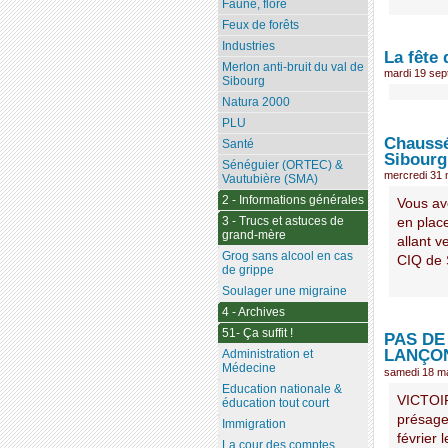
Faune, flore
Feux de forêts
Industries
La fête 
Merlon anti-bruit du val de
mardi 19 se
Sibourg
Natura 2000
PLU
Chaussée
Santé
Sibourg
Sénéguier (ORTEC) &
mercredi 31 
Vautubière (SMA)
2 - Informations générales
Vous av
3 - Trucs et astuces de
en place
grand-mère
allant v
Grog sans alcool en cas
CIQ de S
de grippe
Soulager une migraine
4 - Archives
51- Ça suffit !
PAS DE
LANÇO
Administration et
Médecine
samedi 18 m
Education nationale &
VICTOIR
éducation tout court
présager
Immigration
février 
La cour des comptes