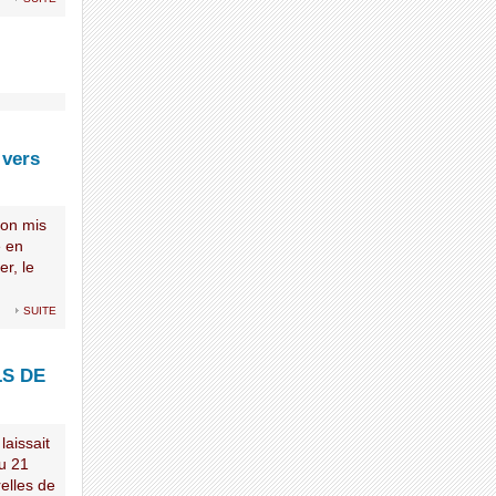
 vers
ton mis
e en
er, le
suite
S DE
aissait
du 21
relles de