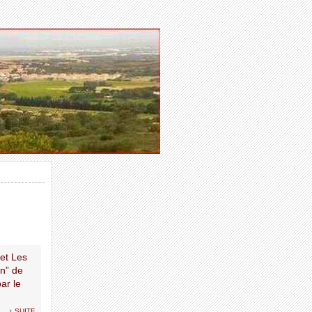
 et Les
n” de
ar le
suite