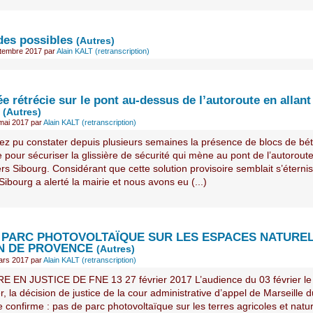
des possibles
(Autres)
ptembre 2017
par
Alain KALT (retranscription)
 rétrécie sur le pont au-dessus de l’autoroute en allant
(Autres)
mai 2017
par
Alain KALT (retranscription)
ez pu constater depuis plusieurs semaines la présence de blocs de bé
 pour sécuriser la glissière de sécurité qui mène au pont de l’autorout
ers Sibourg. Considérant que cette solution provisoire semblait s’éternis
ibourg a alerté la mairie et nous avons eu (...)
 PARC PHOTOVOLTAÏQUE SUR LES ESPACES NATUREL
N DE PROVENCE
(Autres)
ars 2017
par
Alain KALT (retranscription)
E EN JUSTICE DE FNE 13 27 février 2017 L’audience du 03 février le l
, la décision de justice de la cour administrative d’appel de Marseille 
le confirme : pas de parc photovoltaïque sur les terres agricoles et natu