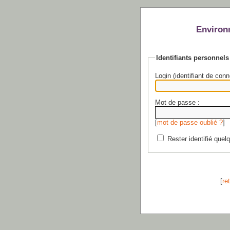
Environ
Identifiants personnels
Login (identifiant de conn
Mot de passe :
[
mot de passe oublié ?
]
Rester identifié quel
[
re