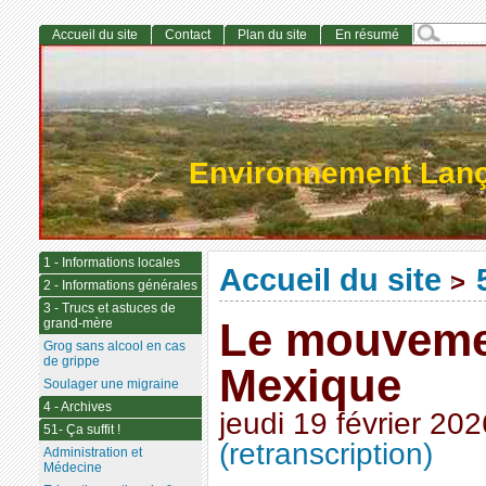
Accueil du site
Contact
Plan du site
En résumé
Environnement Lan
1 - Informations locales
Accueil du site
>
2 - Informations générales
3 - Trucs et astuces de
Le mouvemen
grand-mère
Grog sans alcool en cas
de grippe
Mexique
Soulager une migraine
4 - Archives
jeudi 19 février 202
51- Ça suffit !
(retranscription)
Administration et
Médecine