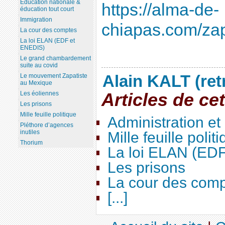
Education nationale &
https://alma-de-
éducation tout court
Immigration
chiapas.com/zap
La cour des comptes
La loi ELAN (EDF et
ENEDIS)
Le grand chambardement
suite au covid
Alain KALT (ret
Le mouvement Zapatiste
au Mexique
Articles de ce
Les éoliennes
Les prisons
Mille feuille politique
Administration e
Pléthore d’agences
inutiles
Mille feuille polit
Thorium
La loi ELAN (ED
Les prisons
La cour des com
[...]