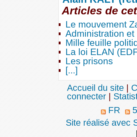
Articles de ce
Le mouvement Za
Administration e
Mille feuille polit
La loi ELAN (ED
Les prisons
[...]
Accueil du site
|
C
connecter
|
Statis
FR
5
Site réalisé avec 