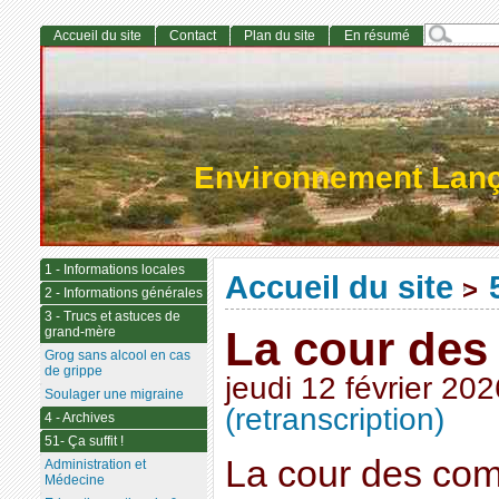
Accueil du site
Contact
Plan du site
En résumé
Environnement Lan
1 - Informations locales
Accueil du site
>
2 - Informations générales
3 - Trucs et astuces de
La cour des
grand-mère
Grog sans alcool en cas
de grippe
jeudi 12 février 202
Soulager une migraine
(retranscription)
4 - Archives
51- Ça suffit !
La cour des com
Administration et
Médecine