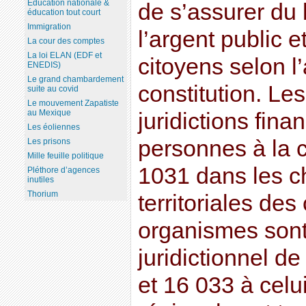
Education nationale &
de s’assurer du
éducation tout court
Immigration
l’argent public e
La cour des comptes
La loi ELAN (EDF et
citoyens selon l’
ENEDIS)
Le grand chambardement
constitution. Le
suite au covid
Le mouvement Zapatiste
au Mexique
juridictions fin
Les éoliennes
personnes à la 
Les prisons
Mille feuille politique
1031 dans les c
Pléthore d’agences
inutiles
Thorium
territoriales de
organismes sont
juridictionnel d
et 16 033 à cel