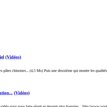
iel
(Vidéos)
nes pâtes chinoises... (4,5 Mo) Puis une deuxième qui montre les qualité
tion...
(Vidéos)
idéo pour nous faire réagir et devenir plus humains... http://www.yo