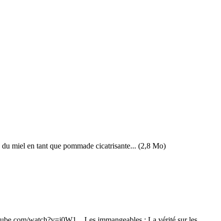
s du miel en tant que pommade cicatrisante... (2,8 Mo)
utube.com/watch?v=j0W1... Les immangeables : La vérité sur les