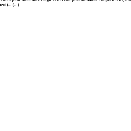
)... (...)