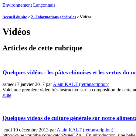
Environnement Lançonnais
Accueil du site
>
2 - Informations générales
>
Vidéos
Vidéos
Articles de cette rubrique
Quelques vidéos : les pâtes chinoises et les vertus du m
samedi 7 janvier 2017
par
Alain KALT (retranscription)
Voici une première vidéo très instructive sur la composition de certai
suite
Quelques videos de culture générale sur notre alimenta
jeudi 19 décembre 2013
par
Alain KALT (retranscription)
http://www.youtube.com/watch?v=eCZg... En introduction, une belle v