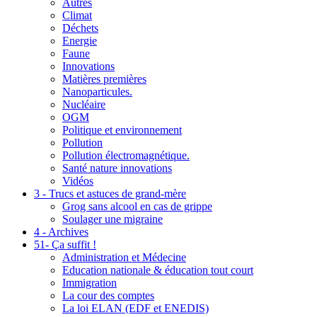
Autres
Climat
Déchets
Energie
Faune
Innovations
Matières premières
Nanoparticules.
Nucléaire
OGM
Politique et environnement
Pollution
Pollution électromagnétique.
Santé nature innovations
Vidéos
3 - Trucs et astuces de grand-mère
Grog sans alcool en cas de grippe
Soulager une migraine
4 - Archives
51- Ça suffit !
Administration et Médecine
Education nationale & éducation tout court
Immigration
La cour des comptes
La loi ELAN (EDF et ENEDIS)