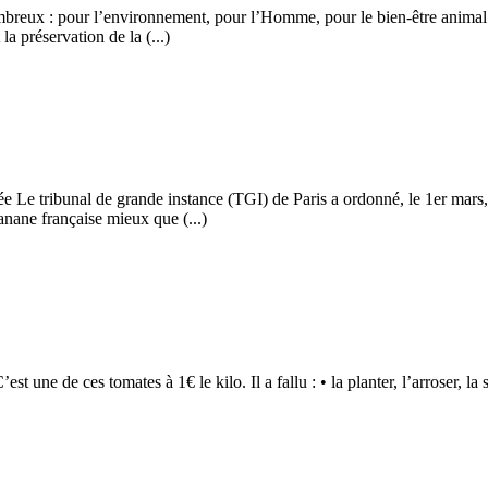
reux : pour l’environnement, pour l’Homme, pour le bien-être animal et
la préservation de la (...)
e Le tribunal de grande instance (TGI) de Paris a ordonné, le 1er mars,
nane française mieux que (...)
t une de ces tomates à 1€ le kilo. Il a fallu : • la planter, l’arroser, la su