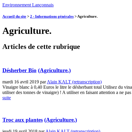
Environnement Lançonnais
Accueil du site
>
2 - Informations générales
>
Agriculture.
Agriculture.
Articles de cette rubrique
Désherber Bio
(Agriculture.)
mardi 16 avril 2019
par
Alain KALT (retranscription)
Vinaigre blanc à 0,40 Euros le litre le désherbant total Utilisez du vi
utiliser des tonnes de vinaigre) ! A utiliser en faisant attention a ne pas 
suite
Troc aux plantes
(Agriculture.)
jeudi 19 avril 2018
par
Alain KALT (retranscription)