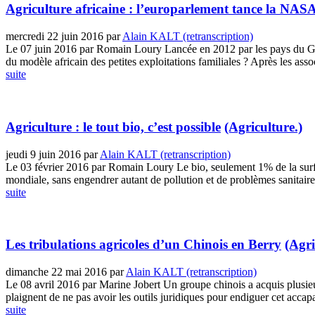
Agriculture africaine : l’europarlement tance la NA
mercredi 22 juin 2016
par
Alain KALT (retranscription)
Le 07 juin 2016 par Romain Loury Lancée en 2012 par les pays du G8, l
du modèle africain des petites exploitations familiales ? Après les associ
suite
Agriculture : le tout bio, c’est possible
(Agriculture.)
jeudi 9 juin 2016
par
Alain KALT (retranscription)
Le 03 février 2016 par Romain Loury Le bio, seulement 1% de la surface 
mondiale, sans engendrer autant de pollution et de problèmes sanitaires
suite
Les tribulations agricoles d’un Chinois en Berry
(Agri
dimanche 22 mai 2016
par
Alain KALT (retranscription)
Le 08 avril 2016 par Marine Jobert Un groupe chinois a acquis plusieu
plaignent de ne pas avoir les outils juridiques pour endiguer cet accapa
suite