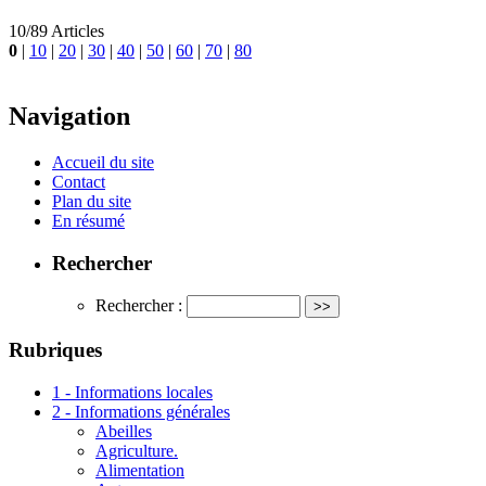
10/89 Articles
0
|
10
|
20
|
30
|
40
|
50
|
60
|
70
|
80
Navigation
Accueil du site
Contact
Plan du site
En résumé
Rechercher
Rechercher :
Rubriques
1 - Informations locales
2 - Informations générales
Abeilles
Agriculture.
Alimentation