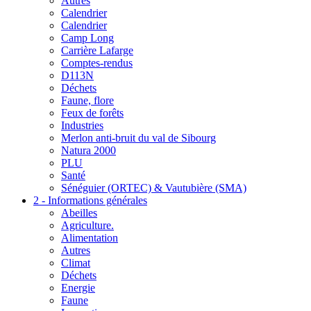
Autres
Calendrier
Calendrier
Camp Long
Carrière Lafarge
Comptes-rendus
D113N
Déchets
Faune, flore
Feux de forêts
Industries
Merlon anti-bruit du val de Sibourg
Natura 2000
PLU
Santé
Sénéguier (ORTEC) & Vautubière (SMA)
2 - Informations générales
Abeilles
Agriculture.
Alimentation
Autres
Climat
Déchets
Energie
Faune