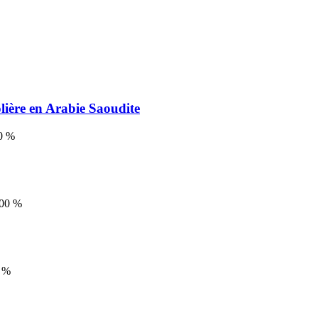
olière en Arabie Saoudite
0
%
00
%
%