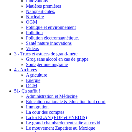
Innovations
Matières premières
Nanoparticules.
Nucléaire
OGM
Politique et environnement
Pollution
Pollution électromagnétique.
Santé nature innovations
Vidéos
3 - Trucs et astuces de grand-mère
Grog sans alcool en cas de grippe
Soulager une migraine
4 - Archives
Agriculture
Energie
OGM
51- Ça suffit !
Administration et Médecine
Education nationale & éducation tout court
Immigration
La cour des comptes
La loi ELAN (EDF et ENEDIS)
Le grand chambardement suite au covid
Le mouvement Zapatiste au Mexique