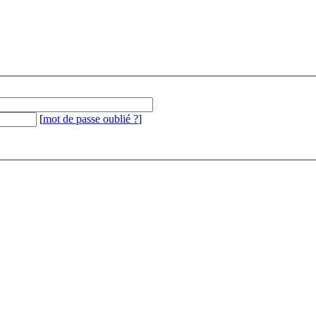
[
mot de passe oublié ?
]