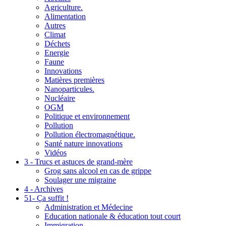
Agriculture.
Alimentation
Autres
Climat
Déchets
Energie
Faune
Innovations
Matières premières
Nanoparticules.
Nucléaire
OGM
Politique et environnement
Pollution
Pollution électromagnétique.
Santé nature innovations
Vidéos
3 - Trucs et astuces de grand-mère
Grog sans alcool en cas de grippe
Soulager une migraine
4 - Archives
51- Ça suffit !
Administration et Médecine
Education nationale & éducation tout court
Immigration