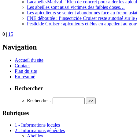
Lacapelle-Marival. "Rien de concret pour aider les apicul
Les abeilles sont aussi victimes des faibles doses…
Les apiculteurs se sentent abandonnés face au frelon asia
FNE déboutée : l’insecticide Cruiser reste autorisé sur le 
Pesticide Cruiser : apiculteurs et élus en appellent au g
0
|
15
Navigation
Accueil du site
Contact
Plan du site
En résumé
Rechercher
Rechercher :
Rubriques
1 - Informations locales
2 - Informations générales
Abeilles