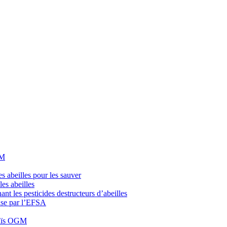
GM
 abeilles pour les sauver
es abeilles
ant les pesticides destructeurs d’abeilles
ause par l’EFSA
maïs OGM